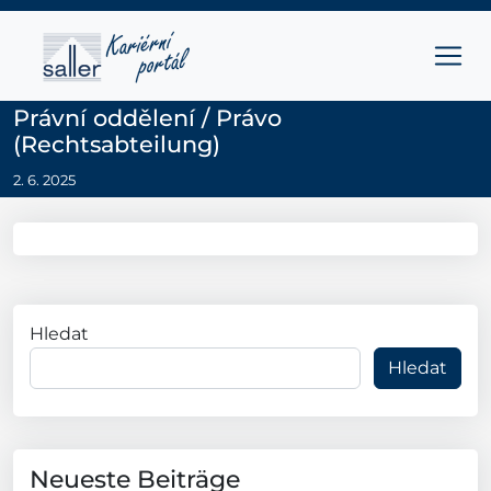
Přejít na obsah
Hlavní navigace
Právní oddělení / Právo
(Rechtsabteilung)
2. 6. 2025
Hledat
Hledat
Neueste Beiträge