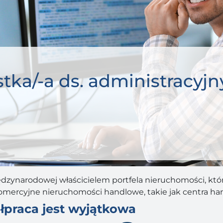
stka/-a ds. administracyj
ędzynarodowej właścicielem portfela nieruchomości, kt
komercyjne nieruchomości handlowe, takie jak centra ha
łpraca jest wyjątkowa