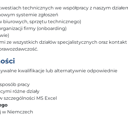
westiach technicznych we współpracy z naszym działem
mowym systemie zgłoszeń
w biurowych, sprzętu technicznego)
ganizacji firmy (onboarding)
twie)
i ze wszystkich działów specjalistycznych oraz kontakt
sprawozdawczość.
ości
walne kwalifikacje lub alternatywnie odpowiednie
sposób pracy
cymi różne działy
w szczególności MS Excel
ego
ej w Niemczech