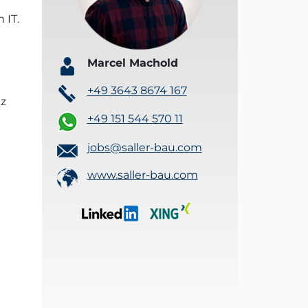
 IT.
Marcel Machold
+49 3643 8674 167
 z
+49 151 544 570 11
jobs@saller-bau.com
www.saller-bau.com