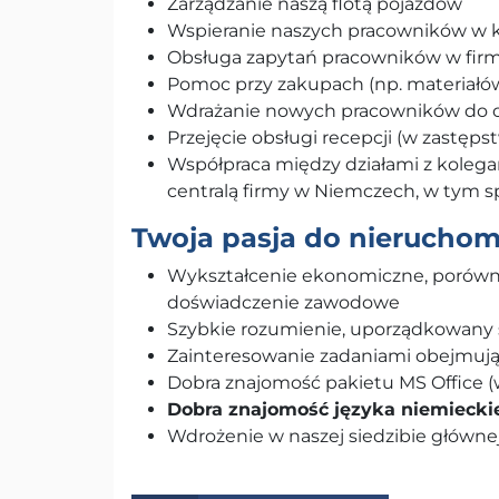
Zarządzanie naszą flotą pojazdów
Wspieranie naszych pracowników w k
Obsługa zapytań pracowników w fir
Pomoc przy zakupach (np. materiałó
Wdrażanie nowych pracowników do or
Przejęcie obsługi recepcji (w zastęps
Współpraca między działami z kolegam
centralą firmy w Niemczech, w tym 
Twoja pasja do nieruchom
Wykształcenie ekonomiczne, porówny
doświadczenie zawodowe
Szybkie rozumienie, uporządkowany 
Zainteresowanie zadaniami obejmują
Dobra znajomość pakietu MS Office (
Dobra znajomość języka niemiecki
Wdrożenie w naszej siedzibie główn