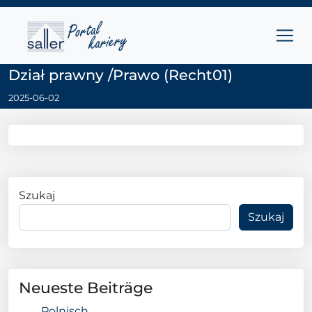
Przejdź do treści
Main Navigation
Dział prawny /Prawo (Recht01)
2025-06-02
Szukaj
Szukaj
Neueste Beiträge
Polnisch