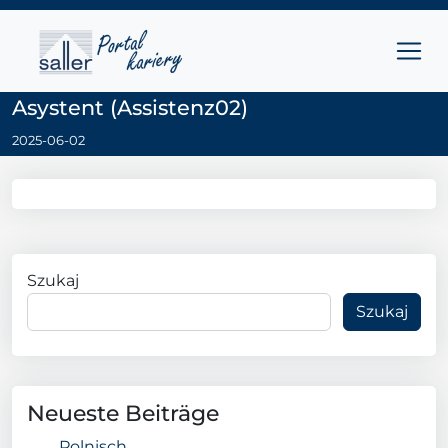
Przejdź do treści
Main Navigation
Asystent (Assistenz02)
2025-06-02
Szukaj
Szukaj
Neueste Beiträge
Polnisch