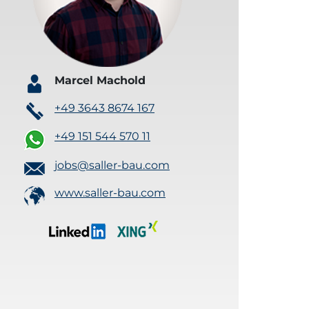
Marcel Machold
+49 3643 8674 167
+49 151 544 570 11
jobs@saller-bau.com
www.saller-bau.com