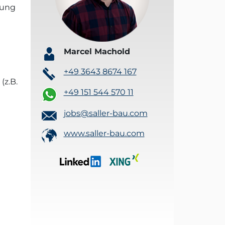
tung
Marcel Machold
+49 3643 8674 167
(z.B.
+49 151 544 570 11
jobs@saller-bau.com
www.saller-bau.com