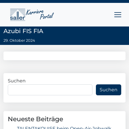
Zum Inhalt springen
Hauptnavigation
Azubi FIS FIA
29. Oktober 2024
Suchen
Suchen
Neueste Beiträge
TALENTAKQUISE beim Open-Air-Jobwalk