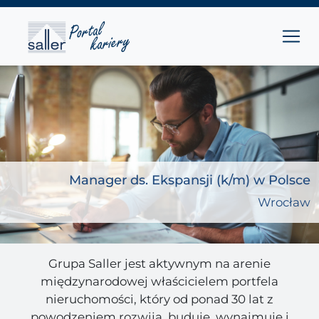
Przejdź do treści
Main Navigation
Manager ds. Ekspansji (k/m) w Polsce
Wrocław
Grupa Saller jest aktywnym na arenie
międzynarodowej właścicielem portfela
nieruchomości, który od ponad 30 lat z
powodzeniem rozwija, buduje, wynajmuje i